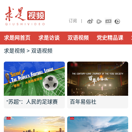
订阅 |
求是网首页
求是访谈
双语视频
党史精品课
求是视频
> 双语视频
“苏超”：人民的足球赛
百年易俗社